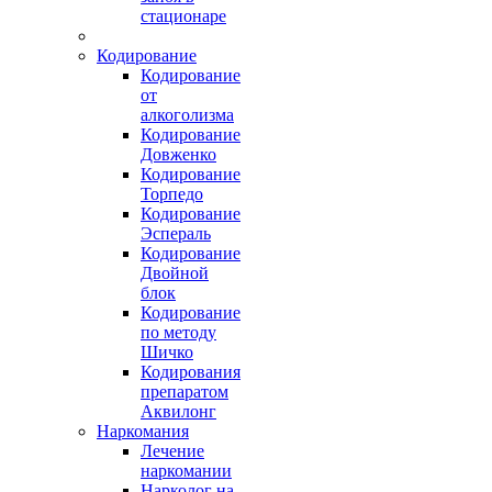
стационаре
Кодирование
Кодирование
от
алкоголизма
Кодирование
Довженко
Кодирование
Торпедо
Кодирование
Эспераль
Кодирование
Двойной
блок
Кодирование
по методу
Шичко
Кодирования
препаратом
Аквилонг
Наркомания
Лечение
наркомании
Нарколог на