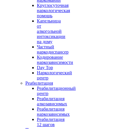
наркомании
Круглосуточная
наркологическая
помощь
Капельница
от
алкогольной
интоксикации
на дому
Частный
наркодиспансер
Кодирование
наркозависимости
Day Top
Наркологический
центр
Реабилитация
Реабилитационный
центр
Реабилитация
алкозависимых
Реабилитация
наркозависимых
Реабилитация
12 шагов