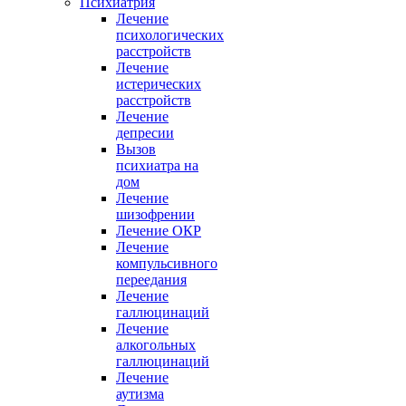
Психиатрия
Лечение
психологических
расстройств
Лечение
истерических
расстройств
Лечение
депресии
Вызов
психиатра на
дом
Лечение
шизофрении
Лечение ОКР
Лечение
компульсивного
переедания
Лечение
галлюцинаций
Лечение
алкогольных
галлюцинаций
Лечение
аутизма