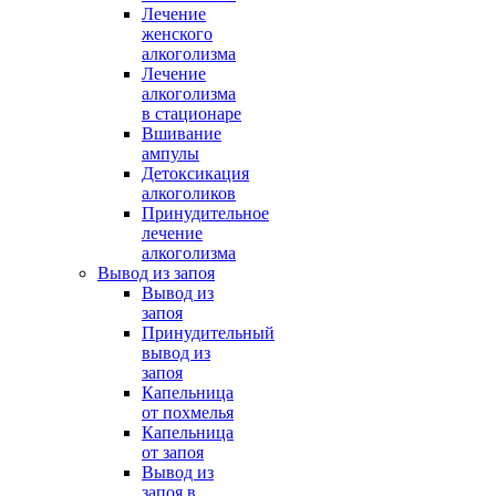
Лечение
женского
алкоголизма
Лечение
алкоголизма
в стационаре
Вшивание
ампулы
Детоксикация
алкоголиков
Принудительное
лечение
алкоголизма
Вывод из запоя
Вывод из
запоя
Принудительный
вывод из
запоя
Капельница
от похмелья
Капельница
от запоя
Вывод из
запоя в