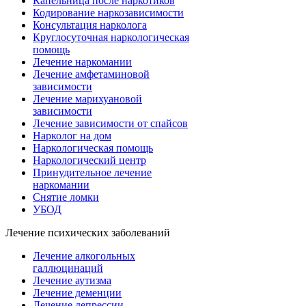
Капельница после наркотиков
Кодирование наркозависимости
Консультация нарколога
Круглосуточная наркологическая
помощь
Лечение наркомании
Лечение амфетаминовой
зависимости
Лечение марихуановой
зависимости
Лечение зависимости от спайсов
Нарколог на дом
Наркологическая помощь
Наркологический центр
Принудительное лечение
наркомании
Снятие ломки
УБОД
Лечение психических заболеваний
Лечение алкогольных
галлюцинаций
Лечение аутизма
Лечение деменции
Лечение депрессии