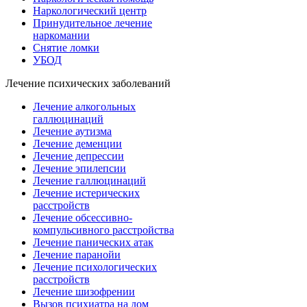
Наркологический центр
Принудительное лечение
наркомании
Снятие ломки
УБОД
Лечение психических заболеваний
Лечение алкогольных
галлюцинаций
Лечение аутизма
Лечение деменции
Лечение депрессии
Лечение эпилепсии
Лечение галлюцинаций
Лечение истерических
расстройств
Лечение обсессивно-
компульсивного расстройства
Лечение панических атак
Лечение паранойи
Лечение психологических
расстройств
Лечение шизофрении
Вызов психиатра на дом