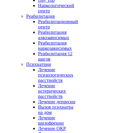
Day Top
Наркологический
центр
Реабилитация
Реабилитационный
центр
Реабилитация
алкозависимых
Реабилитация
наркозависимых
Реабилитация 12
шагов
Психиатрия
Лечение
психологических
расстройств
Лечение
истерических
расстройств
Лечение депресии
Вызов психиатра
на дом
Лечение
шизофрении
Лечение ОКР