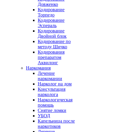
Довженко
Кодирование
Торпедо
Кодирование
Эспераль
Кодирование
Двойной блок
Кодирование по
методу Шичко
Кодирования
препаратом
Аквилонг
Наркомания
Лечение
наркомании
Нарколог на дом
Консультация
нарколога
Наркологическая
помощь
Снятие ломки
УБОД
Капельница после
наркотиков
Лечение