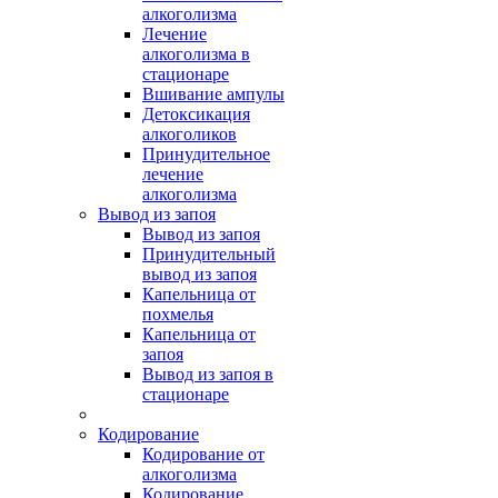
алкоголизма
Лечение
алкоголизма в
стационаре
Вшивание ампулы
Детоксикация
алкоголиков
Принудительное
лечение
алкоголизма
Вывод из запоя
Вывод из запоя
Принудительный
вывод из запоя
Капельница от
похмелья
Капельница от
запоя
Вывод из запоя в
стационаре
Кодирование
Кодирование от
алкоголизма
Кодирование