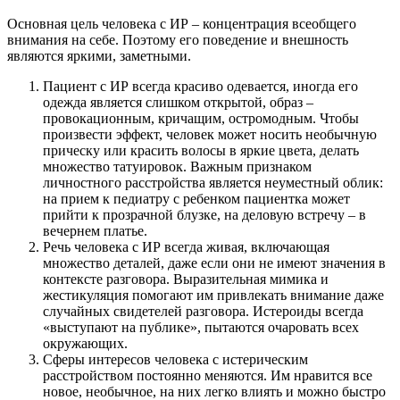
Основная цель человека с ИР – концентрация всеобщего
внимания на себе. Поэтому его поведение и внешность
являются яркими, заметными.
Пациент с ИР всегда красиво одевается, иногда его
одежда является слишком открытой, образ –
провокационным, кричащим, остромодным. Чтобы
произвести эффект, человек может носить необычную
прическу или красить волосы в яркие цвета, делать
множество татуировок. Важным признаком
личностного расстройства является неуместный облик:
на прием к педиатру с ребенком пациентка может
прийти к прозрачной блузке, на деловую встречу – в
вечернем платье.
Речь человека с ИР всегда живая, включающая
множество деталей, даже если они не имеют значения в
контексте разговора. Выразительная мимика и
жестикуляция помогают им привлекать внимание даже
случайных свидетелей разговора. Истероиды всегда
«выступают на публике», пытаются очаровать всех
окружающих.
Сферы интересов человека с истерическим
расстройством постоянно меняются. Им нравится все
новое, необычное, на них легко влиять и можно быстро