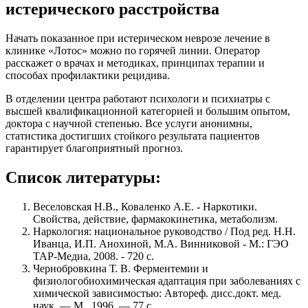
истерического расстройства
Начать показанное при истерическом неврозе лечение в
клинике «Лотос» можно по горячей линии. Оператор
расскажет о врачах и методиках, принципах терапии и
способах профилактики рецидива.
В отделении центра работают психологи и психиатры с
высшей квалификационной категорией и большим опытом,
доктора с научной степенью. Все услуги анонимны,
статистика достигших стойкого результата пациентов
гарантирует благоприятный прогноз.
Список литературы:
Веселовская Н.В., Коваленко А.Е. - Наркотики.
Свойства, действие, фармакокинетика, метаболизм.
Наркология: национальное руководство / Под ред. Н.Н.
Иванца, И.П. Анохиной, М.А. Винниковой - М.: ГЭО
ТАР-Медиа, 2008. - 720 с.
Чернобровкина Т. В. Ферментемии и
физиологобиохимическая адаптация при заболеваниях с
химической зависимостью: Автореф. дисс.докт. мед.
наук. — М., 1996. — 77 с.