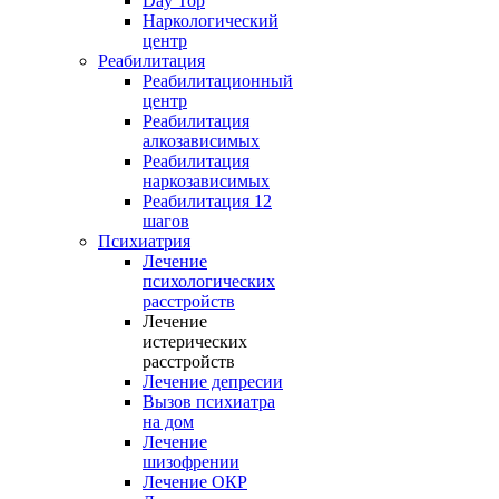
Day Top
Наркологический
центр
Реабилитация
Реабилитационный
центр
Реабилитация
алкозависимых
Реабилитация
наркозависимых
Реабилитация 12
шагов
Психиатрия
Лечение
психологических
расстройств
Лечение
истерических
расстройств
Лечение депресии
Вызов психиатра
на дом
Лечение
шизофрении
Лечение ОКР