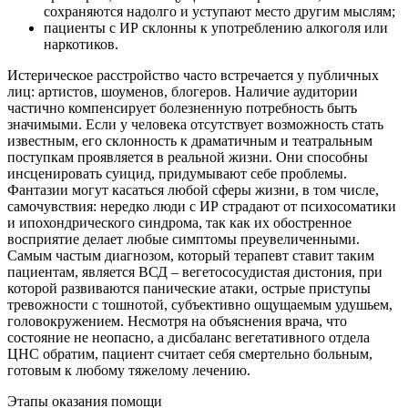
сохраняются надолго и уступают место другим мыслям;
пациенты с ИР склонны к употреблению алкоголя или
наркотиков.
Истерическое расстройство часто встречается у публичных
лиц: артистов, шоуменов, блогеров. Наличие аудитории
частично компенсирует болезненную потребность быть
значимыми. Если у человека отсутствует возможность стать
известным, его склонность к драматичным и театральным
поступкам проявляется в реальной жизни. Они способны
инсценировать суицид, придумывают себе проблемы.
Фантазии могут касаться любой сферы жизни, в том числе,
самочувствия: нередко люди с ИР страдают от психосоматики
и ипохондрического синдрома, так как их обостренное
восприятие делает любые симптомы преувеличенными.
Самым частым диагнозом, который терапевт ставит таким
пациентам, является ВСД – вегетососудистая дистония, при
которой развиваются панические атаки, острые приступы
тревожности с тошнотой, субъективно ощущаемым удушьем,
головокружением. Несмотря на объяснения врача, что
состояние не неопасно, а дисбаланс вегетативного отдела
ЦНС обратим, пациент считает себя смертельно больным,
готовым к любому тяжелому лечению.
Этапы оказания помощи