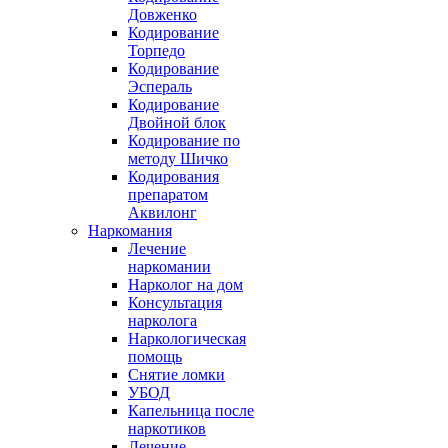
Довженко
Кодирование
Торпедо
Кодирование
Эспераль
Кодирование
Двойной блок
Кодирование по
методу Шичко
Кодирования
препаратом
Аквилонг
Наркомания
Лечение
наркомании
Нарколог на дом
Консультация
нарколога
Наркологическая
помощь
Снятие ломки
УБОД
Капельница после
наркотиков
Лечение