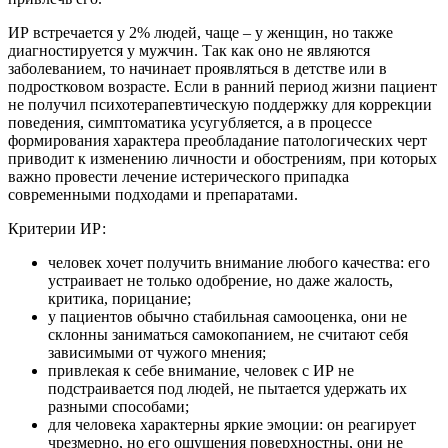
ИР встречается у 2% людей, чаще – у женщин, но также
диагностируется у мужчин. Так как оно не являются
заболеванием, то начинает проявляться в детстве или в
подростковом возрасте. Если в ранний период жизни пациент
не получил психотерапевтическую поддержку для коррекции
поведения, симптоматика усугубляется, а в процессе
формирования характера преобладание патологических черт
приводит к изменению личности и обострениям, при которых
важно провести лечение истерического припадка
современными подходами и препаратами.
Критерии ИР:
человек хочет получить внимание любого качества: его
устраивает не только одобрение, но даже жалость,
критика, порицание;
у пациентов обычно стабильная самооценка, они не
склонны заниматься самокопанием, не считают себя
зависимыми от чужого мнения;
привлекая к себе внимание, человек с ИР не
подстраивается под людей, не пытается удержать их
разными способами;
для человека характерны яркие эмоции: он реагирует
чрезмерно, но его ощущения поверхностны, они не