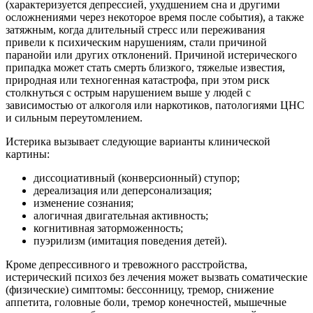
(характеризуется депрессией, ухудшением сна и другими
осложнениями через некоторое время после события), а также
затяжным, когда длительный стресс или переживания
привели к психическим нарушениям, стали причиной
паранойи или других отклонений. Причиной истерического
припадка может стать смерть близкого, тяжелые известия,
природная или техногенная катастрофа, при этом риск
столкнуться с острым нарушением выше у людей с
зависимостью от алкоголя или наркотиков, патологиями ЦНС
и сильным переутомлением.
Истерика вызывает следующие варианты клинической
картины:
диссоциативный (конверсионный) ступор;
дереализация или деперсонализация;
изменение сознания;
алогичная двигательная активность;
когнитивная заторможенность;
пуэрилизм (имитация поведения детей).
Кроме депрессивного и тревожного расстройства,
истерический психоз без лечения может вызвать соматические
(физические) симптомы: бессонницу, тремор, снижение
аппетита, головные боли, тремор конечностей, мышечные