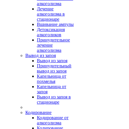
алкоголизма
Лечение
алкоголизма в
стационаре
Вшивание ампулы
Детоксикация
алкоголиков
Принудительное
лечение
алкоголизма
Вывод из запоя
Вывод из запоя
Принудительный
вывод из запоя
Капельница от
похмелья
Капельница от
запоя
Вывод из запоя в
стационаре
Кодирование
Кодирование от
алкоголизма
Кодирование