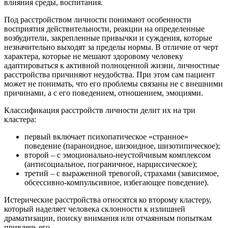
влияния среды, воспитания.
Под расстройством личности понимают особенности
восприятия действительности, реакции на определенные
возбудители, закрепленные привычки и суждения, которые
незначительно выходят за пределы нормы. В отличие от черт
характера, которые не мешают здоровому человеку
адаптироваться к активной полноценной жизни, личностные
расстройства причиняют неудобства. При этом сам пациент
может не понимать, что его проблемы связаны не с внешними
причинами, а с его поведением, отношением, эмоциями.
Классификация расстройств личности делит их на три
кластера:
первый включает психопатическое «странное»
поведение (параноидное, шизоидное, шизотипическое);
второй – с эмоционально-неустойчивым комплексом
(антисоциальное, пограничное, нарциссическое);
третий – с выраженной тревогой, страхами (зависимое,
обсессивно-компульсивное, избегающее поведение).
Истерические расстройства относятся ко второму кластеру,
который наделяет человека склонности к излишней
драматизации, поиску внимания или отчаянным попыткам
привлечь его.