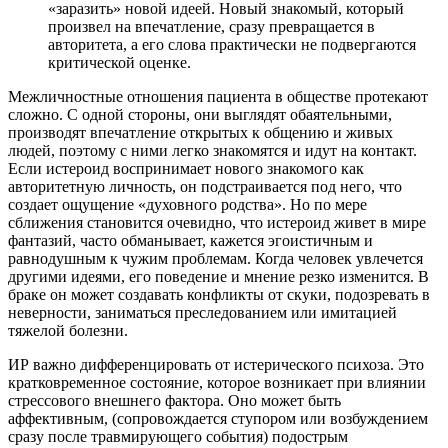
«заразить» новой идеей. Новый знакомый, который
произвел на впечатление, сразу превращается в
авторитета, а его слова практически не подвергаются
критической оценке.
Межличностные отношения пациента в обществе протекают
сложно. С одной стороны, они выглядят обаятельными,
производят впечатление открытых к общению и живых
людей, поэтому с ними легко знакомятся и идут на контакт.
Если истероид воспринимает нового знакомого как
авторитетную личность, он подстраивается под него, что
создает ощущение «духовного родства». Но по мере
сближения становится очевидно, что истероид живет в мире
фантазий, часто обманывает, кажется эгоистичным и
равнодушным к чужим проблемам. Когда человек увлечется
другими идеями, его поведение и мнение резко изменится. В
браке он может создавать конфликты от скуки, подозревать в
неверности, заниматься преследованием или имитацией
тяжелой болезни.
ИР важно дифференцировать от истерического психоза. Это
кратковременное состояние, которое возникает при влиянии
стрессового внешнего фактора. Оно может быть
аффективным, (сопровождается ступором или возбуждением
сразу после травмирующего события) подострым